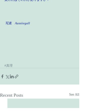
写真　Aussiiegall
#真理
Recent Posts
See All