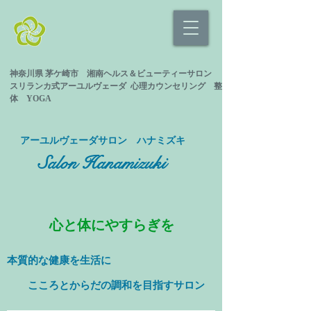
神奈川県 茅ケ崎市 湘南ヘルス＆ビューティーサロン
スリランカ式
アーユルヴェーダ 心理カウンセリング
整
体 YOGA
​アーユルヴェーダサロン ハナミズキ
Salon Hanamizuki
心と体にやすらぎを
本質的な健康を
生活に
​ こころとからだの調和を目指すサロン