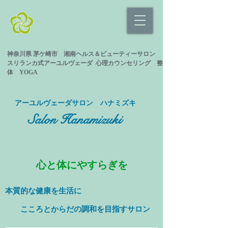
神奈川県 茅ケ崎市 湘南ヘルス＆ビューティーサロン
スリランカ式
アーユルヴェーダ 心理カウンセリング
整
体 YOGA
​アーユルヴェーダサロン ハナミズキ
Salon Hanamizuki
心と体にやすらぎを
本質的な健康を
生活に
​ こころとからだの調和を目指すサロン