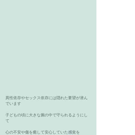
異性依存やセックス依存には隠れた要望が潜ん
でいます 
子どもの頃に大きな腕の中で守られるようにし
て 
心の不安や傷を癒して安心していた感覚を 