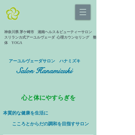
神奈川県 茅ケ崎市 湘南ヘルス＆ビューティーサロン
スリランカ式
アーユルヴェーダ 心理カウンセリング
整
体 YOGA
​アーユルヴェーダサロン ハナミズキ
Salon Hanamizuki
心と体にやすらぎを
本質的な健康を
生活に
​ こころとからだの調和を目指すサロン