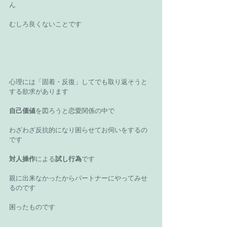
ん 
むしろ良くないことです 
心理には「固着・反復」してでも取り返そうと
する欲求があります 
自己価値
を図ろうと恋愛関係の中で 
わざわざ反抗的になり困らせてお伺いをするの
です 
対人操作
による
試し行為
です 
親に出来なかったからパートナーにやってみせ
るのです 
困ったものです 