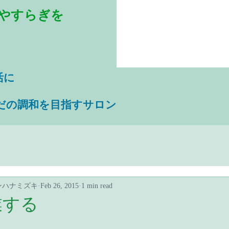
やすらぎを
活に
だの調和を目指すサロン
ンハナミズキ
Feb 26, 2015
1 min read
業する