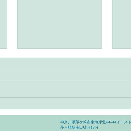
アーユルヴェーダとヨガのあ
アー
る暮らし・自分の特性を見定
る暮
めて活かす
然調
神奈川県茅ケ崎市東海岸北4-6-44イースト
茅ヶ崎駅南口徒歩13分