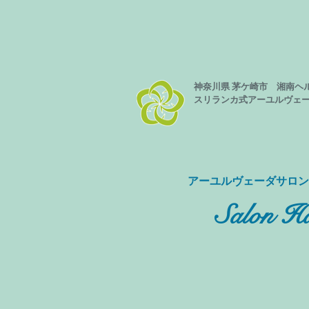
神奈川県 茅ケ崎市 湘南ヘ
スリランカ式
アーユルヴェ
​アーユルヴェーダサロ
Salon Ha