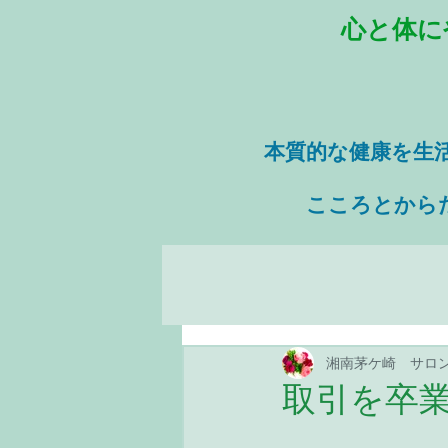
心と体に
本質的な健康を
生
​ こころとから
湘南茅ケ崎 サロ
取引を卒