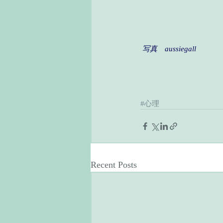
写真　aussiegall
#心理
Recent Posts