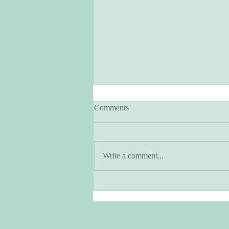
Comments
Write a comment...
アーユルヴェーダとヨガのあ
る暮らし・季節と共に生きる