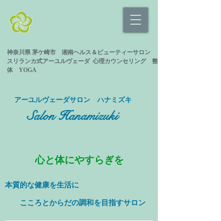
神奈川県 茅ケ崎市 湘南ヘルス＆ビューティーサロン
スリランカ式
アーユルヴェーダ 心理カウンセリング
整
体 YOGA
​アーユルヴェーダサロン ハナミズキ
Salon Hanamizuki
心と体にやすらぎを
本質的な健康を
生活に
​ こころとからだの調和を目指すサロン