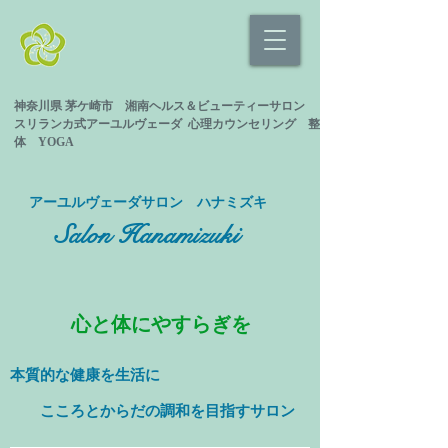
神奈川県 茅ケ崎市 湘南ヘルス＆ビューティーサロン
スリランカ式
アーユルヴェーダ 心理カウンセリング
整
体 YOGA
​アーユルヴェーダサロン ハナミズキ
Salon Hanamizuki
心と体にやすらぎを
本質的な健康を
生活に
​ こころとからだの調和を目指すサロン