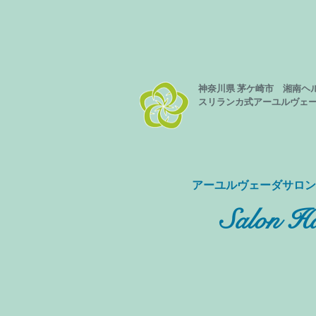
神奈川県 茅ケ崎市 湘南ヘ
スリランカ式
アーユルヴェ
​アーユルヴェーダサロ
Salon Ha