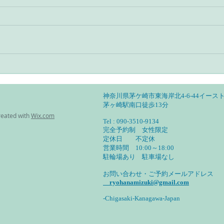
アーユルヴェーダとヨガのあ
アー
る暮らし・自分の特性を見定
る暮
めて活かす
然調
神奈川県茅ケ崎市東海岸北4-6-44イースト
茅ヶ崎駅南口徒歩13分
reated with
Wix.com
Tel : 090-3510-9134
完全予約制 女性限定
定休日 不定休
営業時間 10:00～18:00
​駐輪場あり 駐車場なし
お問い合わせ・ご予約メールアドレス
ryohanamizuki@gmail.com
-Chigasaki-Kanagawa-Japan