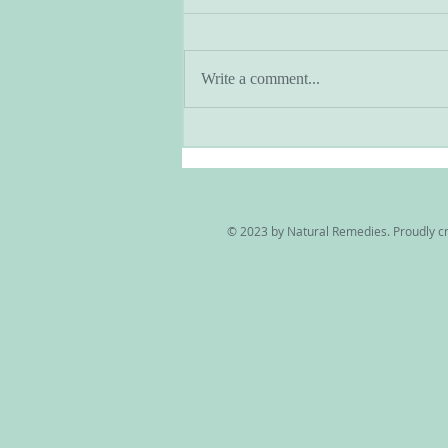
Write a comment...
アーユルヴェーダとヨガのあ
る暮らし・季節と共に生きる
© 2023 by Natural Remedies. Proudly c