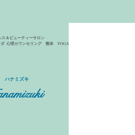
ルス＆ビューティーサロン
ーダ 心理カウンセリング
整体 YOGA
ン ハナミズキ
namizuki