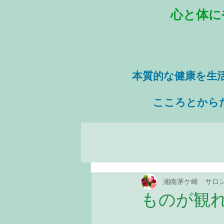
心と体に
本質的な健康を
生
​ こころとから
湘南茅ケ崎 サロ
ものが観