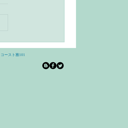
ユルヴェーダとヨガのあ
らし・スローライフと自
和を意識する
コースト雅101