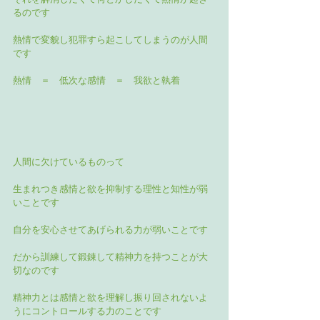
るのです
熱情で変貌し犯罪すら起こしてしまうのが人間
です
熱情　＝　低次な感情　＝　我欲と執着
人間に欠けているものって
生まれつき感情と欲を抑制する理性と知性が弱
いことです
自分を安心させてあげられる力が弱いことです
だから訓練して鍛錬して精神力を持つことが大
切なのです
精神力とは感情と欲を理解し振り回されないよ
うにコントロールする力のことです