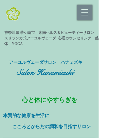
神奈川県 茅ケ崎市 湘南ヘルス＆ビューティーサロン
スリランカ式
アーユルヴェーダ 心理カウンセリング
整
体 YOGA
​アーユルヴェーダサロン ハナミズキ
Salon Hanamizuki
心と体にやすらぎを
本質的な健康を
生活に
​ こころとからだの調和を目指すサロン