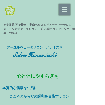
神奈川県 茅ケ崎市 湘南ヘルス＆ビューティーサロン
スリランカ式
アーユルヴェーダ 心理カウンセリング
整
体 YOGA
​アーユルヴェーダサロン ハナミズキ
Salon Hanamizuki
心と体にやすらぎを
本質的な健康を
生活に
​ こころとからだの調和を目指すサロン