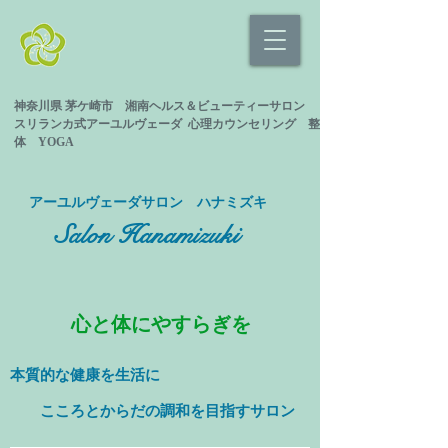
神奈川県 茅ケ崎市 湘南ヘルス＆ビューティーサロン
スリランカ式
アーユルヴェーダ 心理カウンセリング
整
体 YOGA
​アーユルヴェーダサロン ハナミズキ
Salon Hanamizuki
心と体にやすらぎを
本質的な健康を
生活に
​ こころとからだの調和を目指すサロン