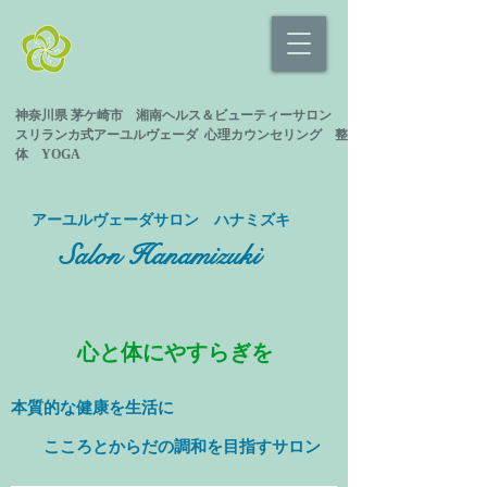
神奈川県 茅ケ崎市 湘南ヘルス＆ビューティーサロン
スリランカ式
アーユルヴェーダ 心理カウンセリング
整
体 YOGA
​アーユルヴェーダサロン ハナミズキ
Salon Hanamizuki
心と体にやすらぎを
本質的な健康を
生活に
​ こころとからだの調和を目指すサロン