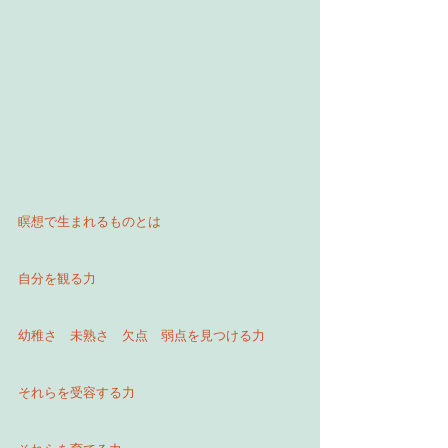
瞑想で生まれるものとは
自分を観る力
幼稚さ　未熟さ　欠点　弱点を見つける力
それらを受容する力