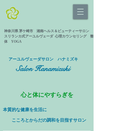
神奈川県 茅ケ崎市 湘南ヘルス＆ビューティーサロン
スリランカ式
アーユルヴェーダ 心理カウンセリング
整
体 YOGA
​アーユルヴェーダサロン ハナミズキ
Salon Hanamizuki
心と体にやすらぎを
本質的な健康を
生活に
​ こころとからだの調和を目指すサロン