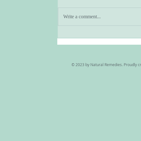
Write a comment...
アーユルヴェーダとヨガのあ
る暮らし・季節と共に生きる
© 2023 by Natural Remedies. Proudly c