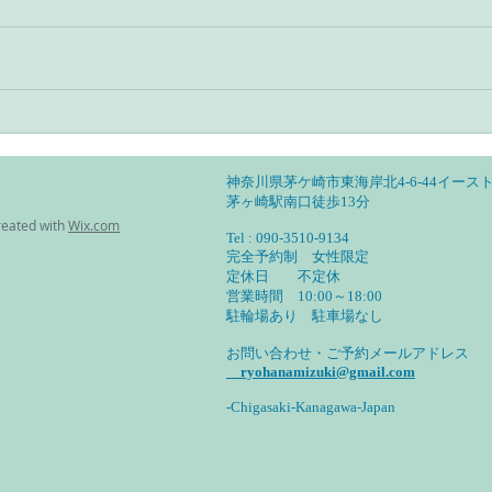
アーユルヴェーダとヨガのあ
アー
る暮らし・自分の特性を見定
る暮
めて活かす
然調
神奈川県茅ケ崎市東海岸北4-6-44イースト
茅ヶ崎駅南口徒歩13分
reated with
Wix.com
Tel : 090-3510-9134
完全予約制 女性限定
定休日 不定休
営業時間 10:00～18:00
​駐輪場あり 駐車場なし
お問い合わせ・ご予約メールアドレス
ryohanamizuki@gmail.com
-Chigasaki-Kanagawa-Japan