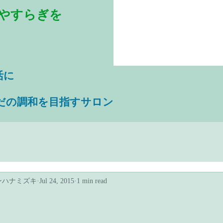
やすらぎを
活に
だの調和を目指すサロン
ンハナミズキ
Jul 24, 2015
1 min read