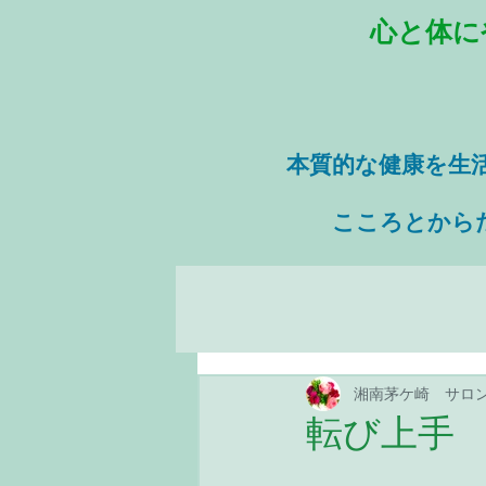
心と体に
本質的な健康を
生
​ こころとから
湘南茅ケ崎 サロ
転び上手