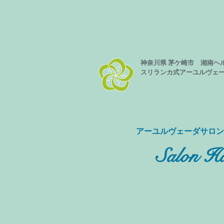
神奈川県 茅ケ崎市 湘南ヘ
スリランカ式
アーユルヴェ
​アーユルヴェーダサロ
Salon Ha