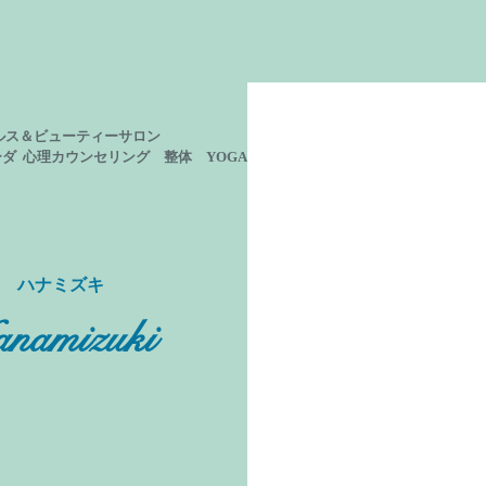
ルス＆ビューティーサロン
ーダ 心理カウンセリング
整体 YOGA
ン ハナミズキ
namizuki