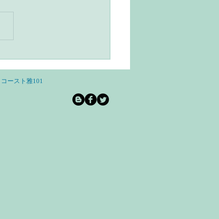
ユルヴェーダとヨガのあ
らし・スローライフと自
和を意識する
コースト雅101