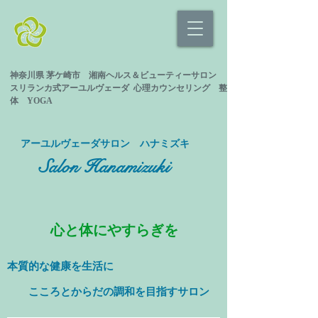
神奈川県 茅ケ崎市 湘南ヘルス＆ビューティーサロン
スリランカ式
アーユルヴェーダ 心理カウンセリング
整
体 YOGA
​アーユルヴェーダサロン ハナミズキ
Salon Hanamizuki
心と体にやすらぎを
本質的な健康を
生活に
​ こころとからだの調和を目指すサロン