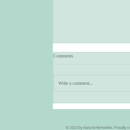
Comments
Write a comment...
アーユルヴェーダとヨガのあ
る暮らし・季節と共に生きる
© 2023 by Natural Remedies. Proudly c