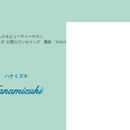
ルス＆ビューティーサロン
ーダ 心理カウンセリング
整体 YOGA
ン ハナミズキ
namizuki