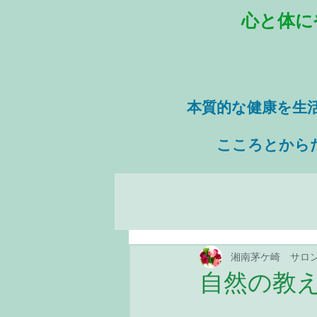
心と体に
本質的な健康を
生
​ こころとから
湘南茅ケ崎 サロ
自然の教