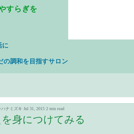
やすらぎを
活に
だの調和を目指すサロン
ンハナミズキ
Jul 31, 2015
2 min read
えを身につけてみる