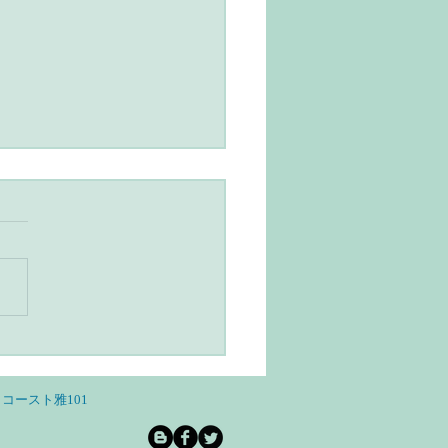
ユルヴェーダとヨガのあ
らし・スローライフと自
和を意識する
コースト雅101