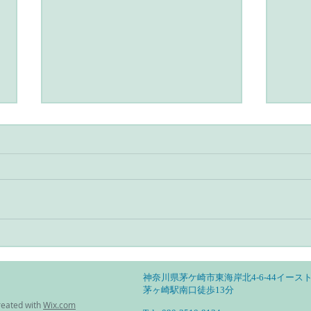
アーユルヴェーダとヨガのあ
アー
る暮らし・自分の特性を見定
る暮
めて活かす
然調
神奈川県茅ケ崎市東海岸北4-6-44イースト
茅ヶ崎駅南口徒歩13分
reated with
Wix.com