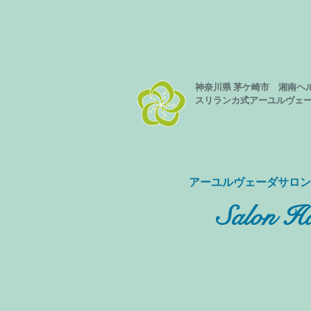
神奈川県 茅ケ崎市 湘南ヘ
スリランカ式
アーユルヴェ
​アーユルヴェーダサロ
Salon Ha