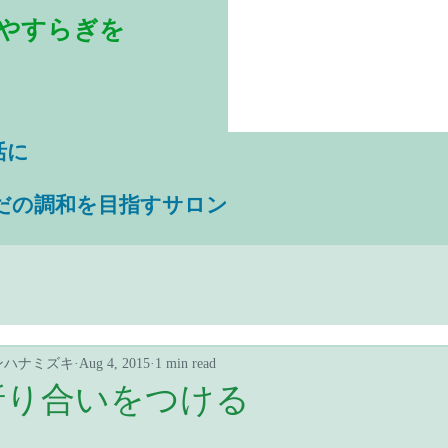
やすらぎを
活に
だの調和を目指すサロン
ンハナミズキ
Aug 4, 2015
1 min read
折り合いをつける