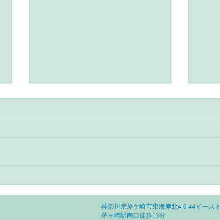
アーユルヴェーダとヨガのあ
アー
る暮らし・自分の特性を見定
る暮
めて活かす
然調
神奈川県茅ケ崎市東海岸北4-6-44イースト
茅ヶ崎駅南口徒歩13分