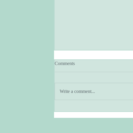
Comments
Write a comment...
アーユルヴェーダとヨガのあ
る暮らし・季節と共に生きる