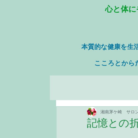
心と体に
本質的な健康を
生
​ こころとから
湘南茅ケ崎 サロ
記憶との