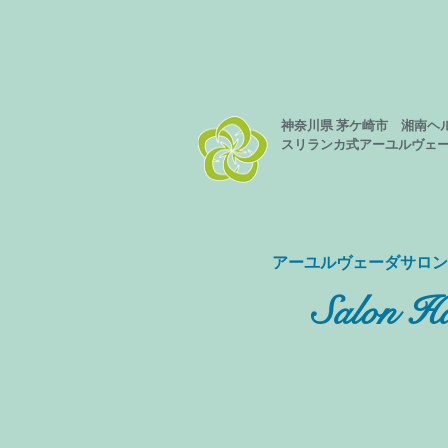
神奈川県 茅ケ崎市 湘南ヘ
スリランカ式
アーユルヴェ
​アーユルヴェーダサロ
Salon Ha