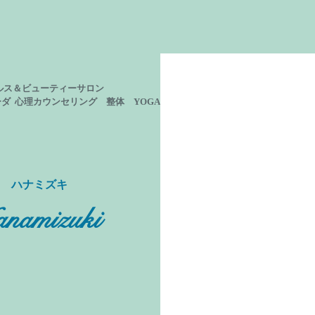
ルス＆ビューティーサロン
ーダ 心理カウンセリング
整体 YOGA
ン ハナミズキ
namizuki