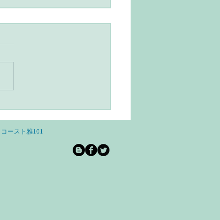
ユルヴェーダとヨガのあ
らし・スローライフと自
和を意識する
コースト雅101