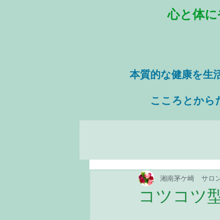
心と体に
本質的な健康を
生
​ こころとから
湘南茅ケ崎 サロ
コツコツ