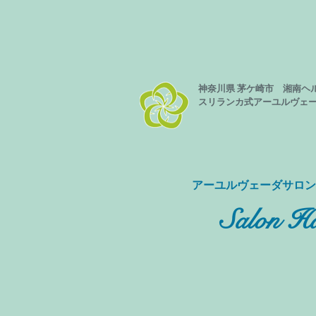
神奈川県 茅ケ崎市 湘南ヘ
スリランカ式
アーユルヴェ
​アーユルヴェーダサロ
Salon Ha