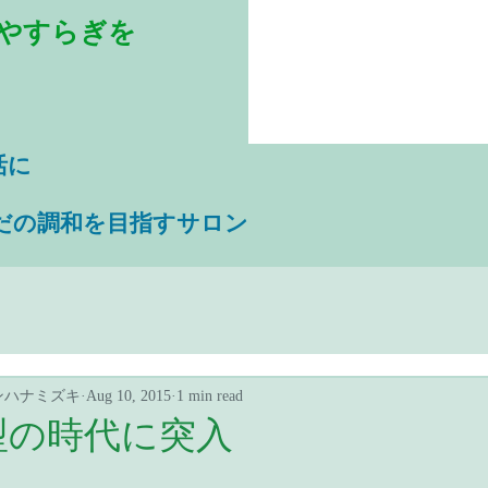
やすらぎを
活に
だの調和を目指すサロン
ンハナミズキ
Aug 10, 2015
1 min read
型の時代に突入