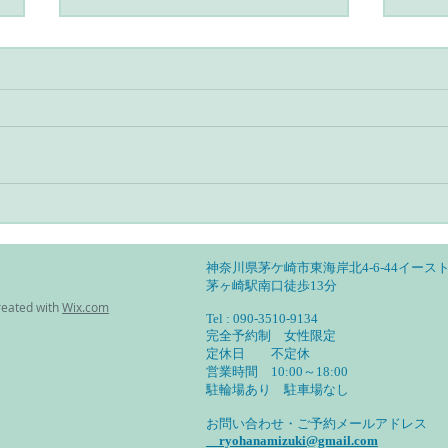
アーユルヴェーダとヨガのあ
アー
る暮らし・自分の特性を見定
る暮
めて活かす
然調
神奈川県茅ケ崎市東海岸北4-6-44イースト
茅ヶ崎駅南口徒歩13分
reated with
Wix.com
Tel : 090-3510-9134
完全予約制 女性限定
定休日 不定休
営業時間 10:00～18:00
​駐輪場あり 駐車場なし
お問い合わせ・ご予約メールアドレス
ryohanamizuki@gmail.com