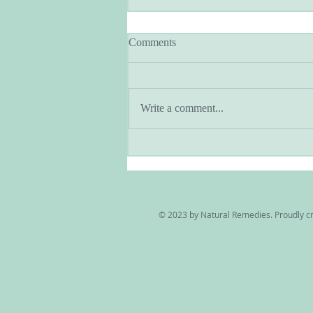
Comments
Write a comment...
アーユルヴェーダとヨガのあ
る暮らし・季節と共に生きる
© 2023 by Natural Remedies. Proudly c