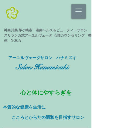
神奈川県 茅ケ崎市 湘南ヘルス＆ビューティーサロン
スリランカ式
アーユルヴェーダ 心理カウンセリング
整
体 YOGA
​アーユルヴェーダサロン ハナミズキ
Salon Hanamizuki
心と体にやすらぎを
本質的な健康を
生活に
​ こころとからだの調和を目指すサロン