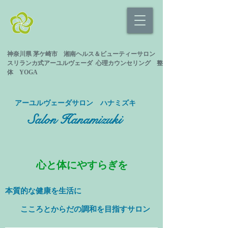
神奈川県 茅ケ崎市 湘南ヘルス＆ビューティーサロン
スリランカ式
アーユルヴェーダ 心理カウンセリング
整
体 YOGA
​アーユルヴェーダサロン ハナミズキ
Salon Hanamizuki
心と体にやすらぎを
本質的な健康を
生活に
​ こころとからだの調和を目指すサロン