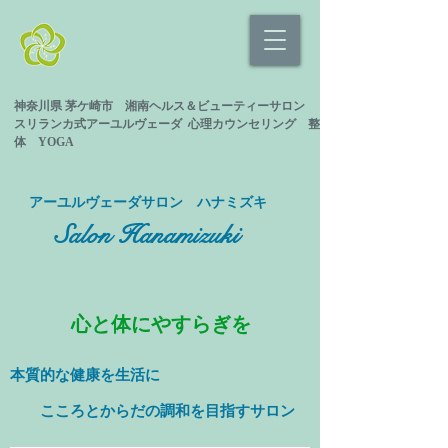
神奈川県 茅ケ崎市 湘南ヘルス＆ビューティーサロン
スリランカ式
アーユルヴェーダ 心理カウンセリング
整
体 YOGA
​アーユルヴェーダサロン ハナミズキ
Salon Hanamizuki
心と体にやすらぎを
本質的な健康を
生活に
​ こころとからだの調和を目指すサロン