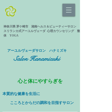
神奈川県 茅ケ崎市 湘南ヘルス＆ビューティーサロン
スリランカ式
アーユルヴェーダ 心理カウンセリング
整
体 YOGA
​アーユルヴェーダサロン ハナミズキ
Salon Hanamizuki
心と体にやすらぎを
本質的な健康を
生活に
​ こころとからだの調和を目指すサロン