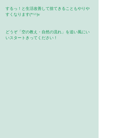
するっ！と生活改善して捨てきることもやりや
すくなります(*^^)v
どうぞ「空の教え・自然の流れ」を追い風にい
いスタートきってください！