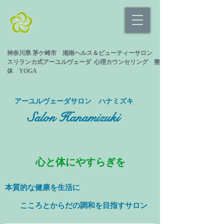
神奈川県 茅ケ崎市 湘南ヘルス＆ビューティーサロン
スリランカ式
アーユルヴェーダ 心理カウンセリング
整
体 YOGA
​アーユルヴェーダサロン ハナミズキ
Salon Hanamizuki
心と体にやすらぎを
本質的な健康を
生活に
​ こころとからだの調和を目指すサロン