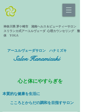
神奈川県 茅ケ崎市 湘南ヘルス＆ビューティーサロン
スリランカ式
アーユルヴェーダ 心理カウンセリング
整
体 YOGA
​アーユルヴェーダサロン ハナミズキ
Salon Hanamizuki
心と体にやすらぎを
本質的な健康を
生活に
​ こころとからだの調和を目指すサロン