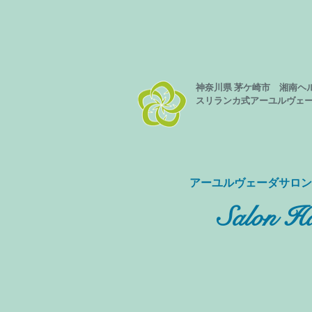
神奈川県 茅ケ崎市 湘南ヘ
スリランカ式
アーユルヴェ
​アーユルヴェーダサロ
Salon Ha