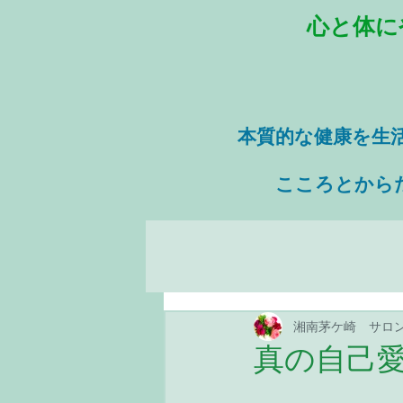
心と体に
本質的な健康を
生
​ こころとから
湘南茅ケ崎 サロ
真の自己