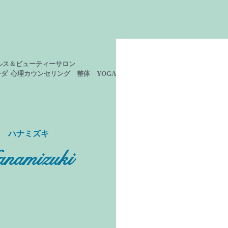
ルス＆ビューティーサロン
ーダ 心理カウンセリング
整体 YOGA
ン ハナミズキ
namizuki