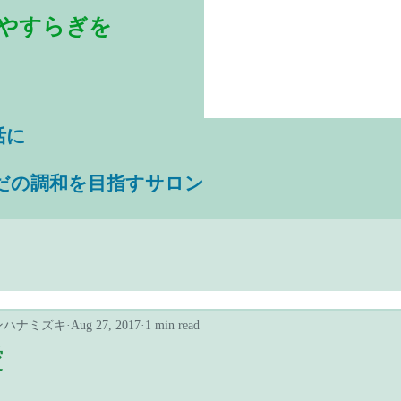
やすらぎを
活に
だの調和を目指すサロン
ンハナミズキ
Aug 27, 2017
1 min read
愛