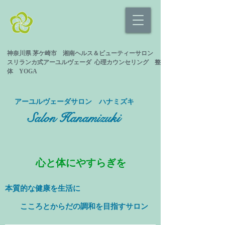
神奈川県 茅ケ崎市 湘南ヘルス＆ビューティーサロン
スリランカ式
アーユルヴェーダ 心理カウンセリング
整
体 YOGA
​アーユルヴェーダサロン ハナミズキ
Salon Hanamizuki
心と体にやすらぎを
本質的な健康を
生活に
​ こころとからだの調和を目指すサロン