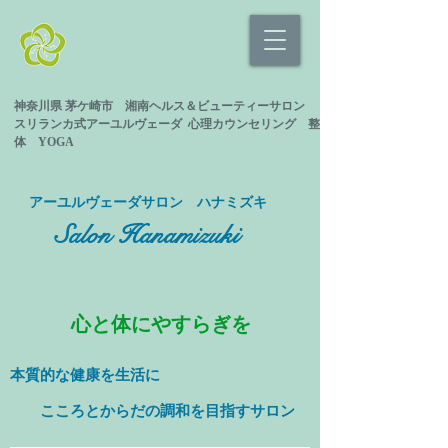
神奈川県 茅ケ崎市 湘南ヘルス＆ビューティーサロン
スリランカ式
アーユルヴェーダ 心理カウンセリング
整
体 YOGA
​アーユルヴェーダサロン ハナミズキ
Salon Hanamizuki
心と体にやすらぎを
本質的な健康を
生活に
​ こころとからだの調和を目指すサロン