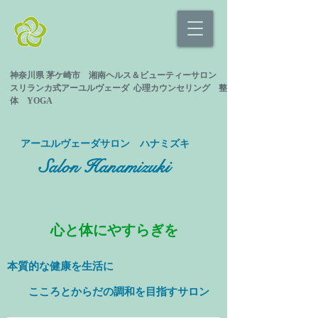
神奈川県 茅ケ崎市 湘南ヘルス＆ビューティーサロン
スリランカ式
アーユルヴェーダ 心理カウンセリング
整
体 YOGA
​アーユルヴェーダサロン ハナミズキ
Salon Hanamizuki
心と体にやすらぎを
本質的な健康を
生活に
​ こころとからだの調和を目指すサロン