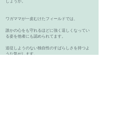
しょうか。
ワガママが一皮むけたフィールドでは、
誰かの心をも守れるほどに強く逞しくなってい
る姿を他者にも認められてます。
追従しようのない独自性のすばらしさを持つよ
うな気がします。
生き方の発見、自己実現たるものは、そういう
ものだろうと思います。
明日に続く。
#ヴェーダ