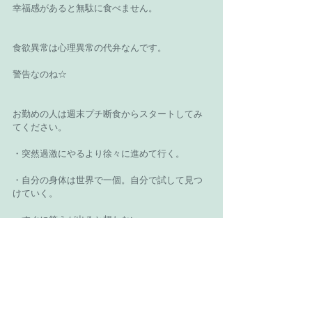
幸福感があると無駄に食べません。
食欲異常は心理異常の代弁なんです。
警告なのね☆
お勤めの人は週末プチ断食からスタートしてみ
てください。
・突然過激にやるより徐々に進めて行く。
・自分の身体は世界で一個。自分で試して見つ
けていく。
・すぐに答えが出ると想わない。
・すぐに体質改善が板につくとは想わない。
キーワードを押さえてやってみてください。