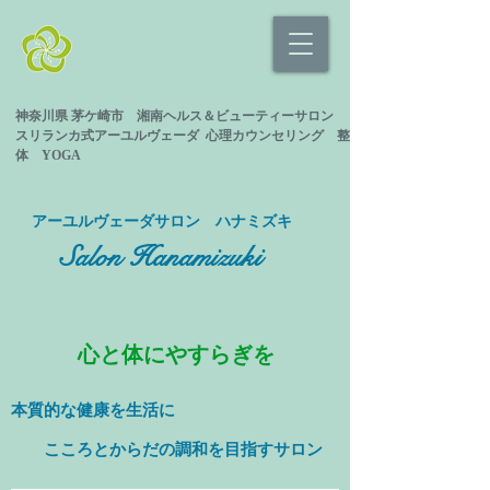
神奈川県 茅ケ崎市 湘南ヘルス＆ビューティーサロン
スリランカ式
アーユルヴェーダ 心理カウンセリング
整
体 YOGA
​アーユルヴェーダサロン ハナミズキ
Salon Hanamizuki
心と体にやすらぎを
本質的な健康を
生活に
​ こころとからだの調和を目指すサロン