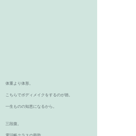
体重より体形。
こちらでボディメイクをするのが徳。
一生ものの知恵になるから。
三段腹。
電話帳クラスの脂肪。