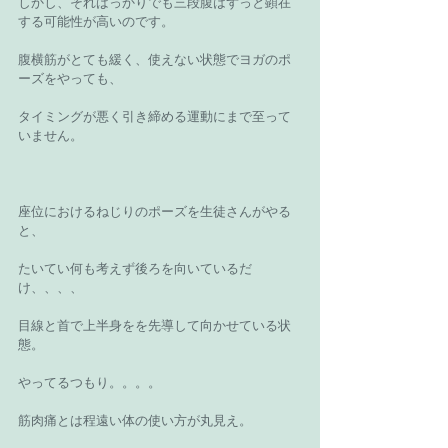
しかし、そればっかりでも三段腹はずっと顕在
する可能性が高いのです。
腹横筋がとても緩く、使えない状態でヨガのポ
ーズをやっても、
タイミングが悪く引き締める運動にまで至って
いません。
座位におけるねじりのポーズを生徒さんがやる
と、
たいてい何も考えず後ろを向いているだ
け、、、、
目線と首で上半身をを先導して向かせている状
態。
やってるつもり。。。。
筋肉痛とは程遠い体の使い方が丸見え。