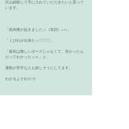
沢山経験して手に入れていただきたいと思って
います。
「筋肉痛が起きましたッ（笑顔）♪♪♪」
「くびれが出来たッ♡♡♡」
「最初は難しいポーズじゃなくて、良かったん
だってわかったッ♬」と、
運動が苦手な人も嬉しそうにしてます。
わかるよそれ!(^^)!
いつからだって女性は真を入れれば綺麗になれ
るよ(^^♪
あなたの骨格に合う黄金比を目指そう！