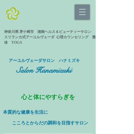
神奈川県 茅ケ崎市 湘南ヘルス＆ビューティーサロン
スリランカ式
アーユルヴェーダ 心理カウンセリング
整
体 YOGA
​アーユルヴェーダサロン ハナミズキ
Salon Hanamizuki
心と体にやすらぎを
本質的な健康を
生活に
​ こころとからだの調和を目指すサロン