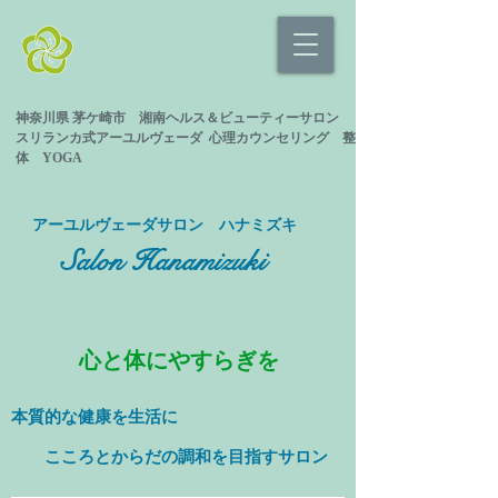
神奈川県 茅ケ崎市 湘南ヘルス＆ビューティーサロン
スリランカ式
アーユルヴェーダ 心理カウンセリング
整
体 YOGA
​アーユルヴェーダサロン ハナミズキ
Salon Hanamizuki
心と体にやすらぎを
本質的な健康を
生活に
​ こころとからだの調和を目指すサロン